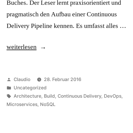
Buches. Der Leser lernt praxisorientiert und
pragmatisch den Aufbau einer Continuous
Delivery Pipeline kennen. Es umfasst alles …
„Continuous
weiterlesen
Delivery“
Veröffentlicht
Claudio
28. Februar 2016
von
Veröffentlicht
Uncategorized
unter
Schlagwörter:
Architecture
,
Build
,
Continuous Delivery
,
DevOps
,
Microservices
,
NoSQL