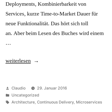
Deployments, Kombinierbarkeit von
Services, kurze Time-to-Market Dauer für
neue Funktionalität. Das hört sich toll
an. Aber beim Lesen des Buches wird einem
…
„Building
weiterlesen
Microservices“
Veröffentlicht
Claudio
29. Januar 2016
von
Veröffentlicht
Uncategorized
unter
Schlagwörter:
Architecture
,
Continuous Delivery
,
Microservices