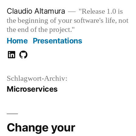
Zum
Claudio Altamura
"Release 1.0 is
Inhalt
the beginning of your software's life, not
springen
the end of the project."
Home
Presentations
Claudio
GitHub
Altamura
Schlagwort-Archiv:
Microservices
Change your