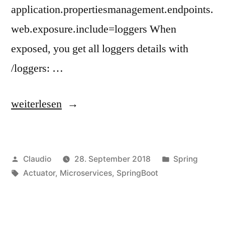
application.propertiesmanagement.endpoints.
web.exposure.include=loggers When
exposed, you get all loggers details with
/loggers: …
„Change
weiterlesen
your
application
Veröffentlicht
Veröffentlicht
Claudio
28. September 2018
Spring
log
von
Schlagwörter:
unter
Actuator
,
Microservices
,
SpringBoot
level
with
Spring