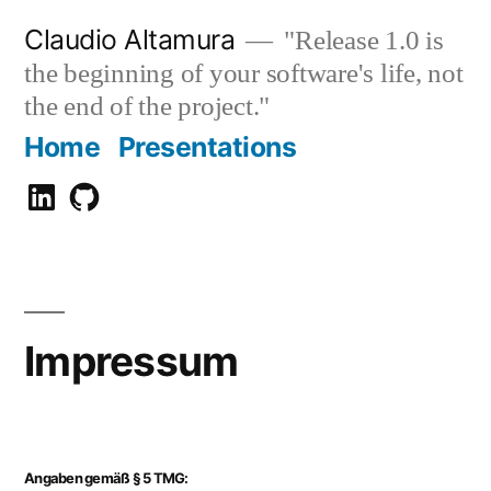
Zum
Claudio Altamura
"Release 1.0 is
Inhalt
the beginning of your software's life, not
springen
the end of the project."
Home
Presentations
Claudio
GitHub
Altamura
Impressum
Angaben gemäß § 5 TMG: