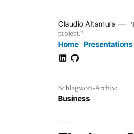
Zum
Inhalt
Claudio Altamura
"R
springen
project."
Home
Presentations
Claudio
GitHub
Altamura
Schlagwort-Archiv:
Business