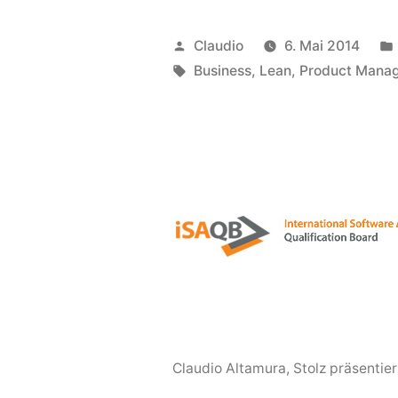
Lean
Startup“
Veröffentlicht
Claudio
6. Mai 2014
von
Schlagwörter:
Business
,
Lean
,
Product Mana
Claudio Altamura
,
Stolz präsentie