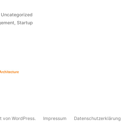
Veröffentlicht
Uncategorized
unter
gement
,
Startup
rt von WordPress.
Impressum
Datenschutzerklärung