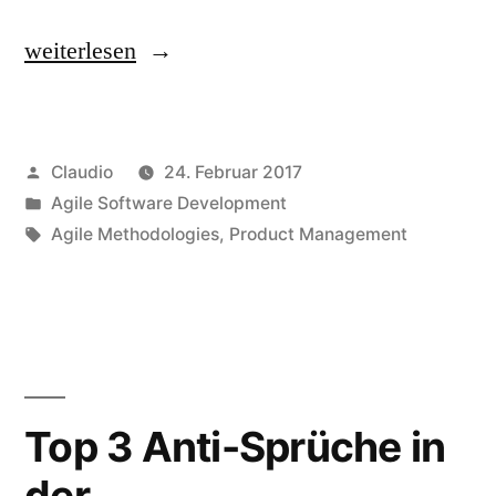
„Why
weiterlesen
are
engineering
Veröffentlicht
Claudio
24. Februar 2017
values
von
Veröffentlicht
Agile Software Development
important?“
unter
Schlagwörter:
Agile Methodologies
,
Product Management
Top 3 Anti-Sprüche in
der