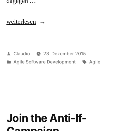
dagegen …
„Top
weiterlesen
3
Anti-
Veröffentlicht
Claudio
23. Dezember 2015
Sprüche
von
Veröffentlicht
Schlagwörter:
Agile Software Development
Agile
in
unter
der
Softwareentwicklung“
Join the Anti-If-
Campaign