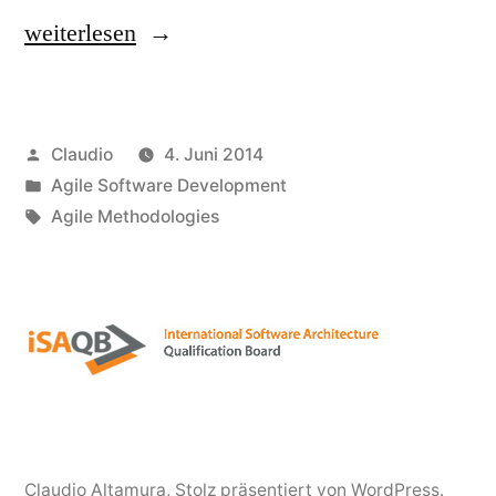
„Join
weiterlesen
the
Anti-
Veröffentlicht
Claudio
4. Juni 2014
If-
von
Veröffentlicht
Agile Software Development
Campaign“
unter
Schlagwörter:
Agile Methodologies
Claudio Altamura
,
Stolz präsentiert von WordPress.