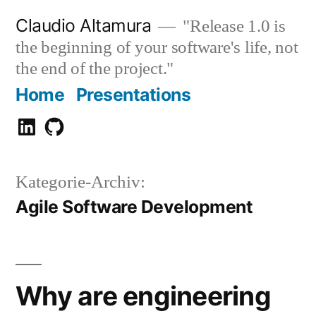
Zum
Claudio Altamura
"Release 1.0 is
Inhalt
the beginning of your software's life, not
springen
the end of the project."
Home
Presentations
Claudio
GitHub
Altamura
Kategorie-Archiv:
Agile Software Development
Why are engineering