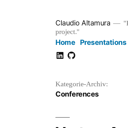
Zum
Inhalt
Claudio Altamura
"R
springen
project."
Home
Presentations
Claudio
GitHub
Altamura
Kategorie-Archiv:
Conferences