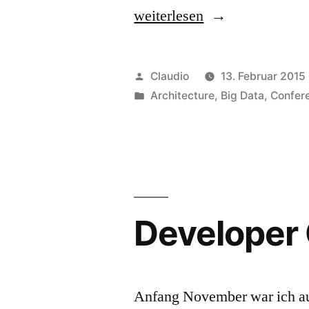
„Vortrag
weiterlesen
Architektur
Insights
Veröffentlicht
Claudio
13. Februar 2015
auf
von
Veröffentlicht
Architecture
,
Big Data
,
Confer
unter
slideshare
veröffentlicht“
Developer
Anfang November war ich au