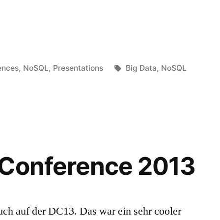
Schlagwörter:
ences
,
NoSQL
,
Presentations
Big Data
,
NoSQL
 Conference 2013
ch auf der DC13. Das war ein sehr cooler