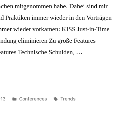
achen mitgenommen habe. Dabei sind mir
nd Praktiken immer wieder in den Vorträgen
 immer wieder vorkamen: KISS Just-in-Time
dung eliminieren Zu große Features
eatures Technische Schulden, …
Veröffentlicht
Schlagwörter:
013
Conferences
Trends
unter