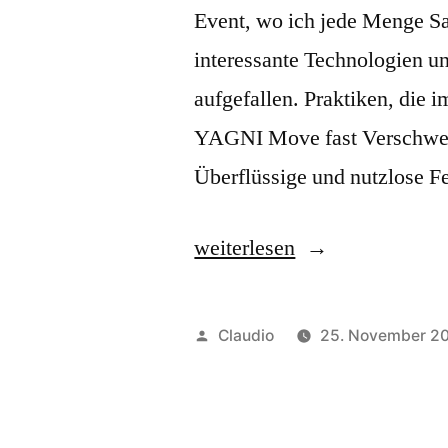
Event, wo ich jede Menge S
interessante Technologien u
aufgefallen. Praktiken, die
YAGNI Move fast Verschwen
Überflüssige und nutzlose F
„Developer
weiterlesen
Conference
2013“
Veröffentlicht
Claudio
25. November 2
von